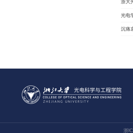
浙大
光电
沉痛
浙I