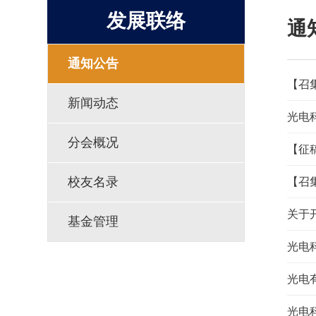
发展联络
通
通知公告
【召
新闻动态
光电
分会概况
【征
校友名录
【召
关于
基金管理
光电
光电
光电