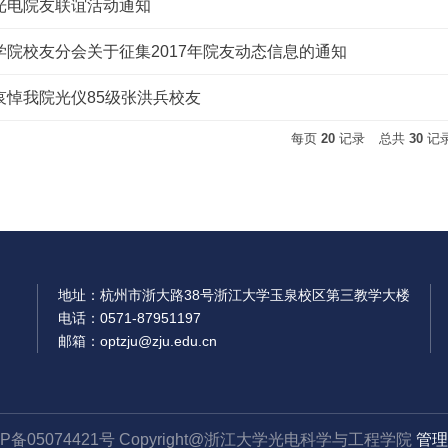
光电院友联谊活动通知
学院校友分会关于征集2017年院友动态信息的通知
哀悼我院光仪85级张洪兵校友
每页
20
记录
总共
30
记
地址：杭州市浙大路38号浙江大学玉泉校区第三教学大楼
电话：0571-87951197
邮箱：optzju@zju.edu.cn
CP备05074421号 Copyright@浙江大学光电科学与工程学院
管理