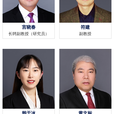
宫晓春
符建
长聘副教授（研究员）
副教授
韩于冰
黄文标