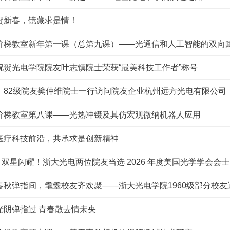
贺新春，镜藏求是情！
阶梯教室新年第一课（总第九课）——光通信和人工智能的双向
祝贺光电学院院友叶志镇院士荣获“最美科技工作者”称号
｜82级院友樊仲维院士一行访问院友企业杭州远方光电有限公司
阶梯教室第八课——光热冲镊及其仿宏观微纳机器人应用
医疗科技前沿，共承求是创新精神
| 双星闪耀！浙大光电两位院友当选 2026 年度美国光学学会会士（ Op
春秋弹指间，耄耋校友齐欢聚——浙大光电学院1960级部分校
光阴弹指过 青春散去情未央