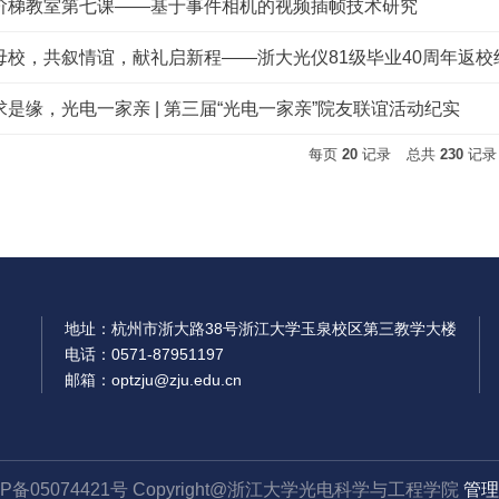
阶梯教室第七课——基于事件相机的视频插帧技术研究
母校，共叙情谊，献礼启新程——浙大光仪81级毕业40周年返校
求是缘，光电一家亲 | 第三届“光电一家亲”院友联谊活动纪实
每页
20
记录
总共
230
记
地址：杭州市浙大路38号浙江大学玉泉校区第三教学大楼
电话：0571-87951197
邮箱：optzju@zju.edu.cn
CP备05074421号 Copyright@浙江大学光电科学与工程学院
管理