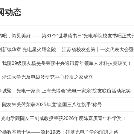
闻动态
书吧，阅见美好 ——第31个“世界读书日”光电学院校友书吧正式
！我院09级院友杨旻岳荣获中兴通讯青年领军人才科技突破奖！
！浙江大学光及电磁波研究中心校友之家成立
申城聚，光电一家亲|上海光博会“光电一家亲”院友联谊活动纪实
！院友朱美萍荣获2025年度“全国三八红旗手”称号
 | 光电学院院友王剑威教授荣获2026年度陈嘉庚青年科学奖！
阶梯教室第十课——源起1985：硅基光电子学的演进之路