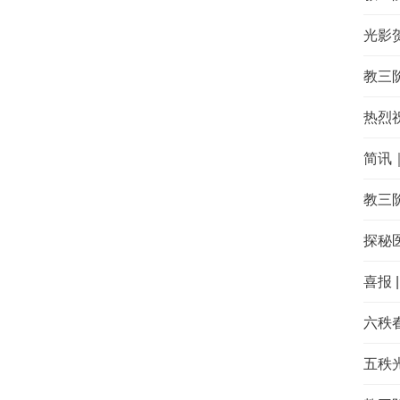
光影
教三
热烈
简讯
教三
探秘
喜报 
六秩
五秩