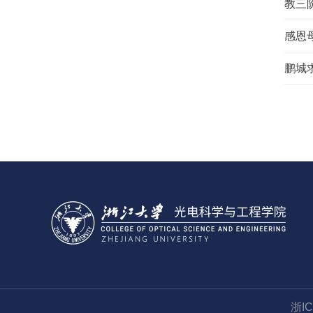
教三
感恩
鹏城
浙I