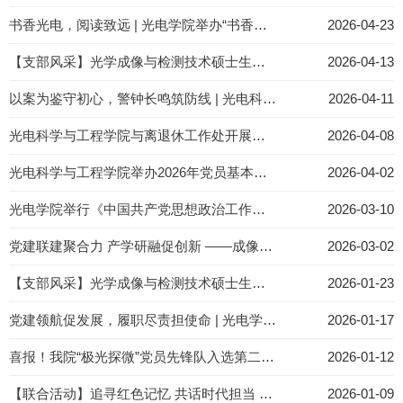
书香光电，阅读致远 | 光电学院举办“书香光电”阅读文化节开幕式暨智慧书柜启用仪式
2026-04-23
【支部风采】光学成像与检测技术硕士生党支部开展“朋辈引航，职面未来”就业经验分享会
2026-04-13
以案为鉴守初心，警钟长鸣筑防线 | 光电科学与工程学院与离退休工作处赴浙江省法纪教育基地开展警示教育活动
2026-04-11
光电科学与工程学院与离退休工作处开展树立和践行正确政绩观学习教育联学联建读书班集体学习
2026-04-08
光电科学与工程学院举办2026年党员基本培训第一次集中大课
2026-04-02
光电学院举行《中国共产党思想政治工作条例》党委理论学习中心组（扩大）专题学习会
2026-03-10
党建联建聚合力 产学研融促创新 ——成像检测所党支部赴宁波永新开展深度合作交流
2026-03-02
【支部风采】光学成像与检测技术硕士生党支部开展“学习贯彻二十届四中全会精神，共迎新春贺岁”主题党日活动
2026-01-23
党建领航促发展，履职尽责担使命 | 光电学院召开2025年度党支部书记述职评议会
2026-01-17
喜报！我院“极光探微”党员先锋队入选第二批“浙江大学党员先锋示范平台”
2026-01-12
【联合活动】追寻红色记忆 共话时代担当 ——光电学院本科生第二、第三党支部赴杭州党史馆开展联合主题党日活动
2026-01-09