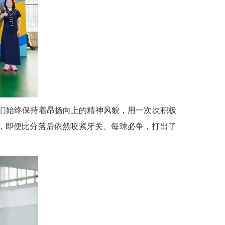
们始终保持着昂扬向上的精神风貌，用一次次积极
，即便比分落后依然咬紧牙关、每球必争，打出了