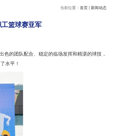
当前位置：
首页
新闻动态
教职工篮球赛亚军
出色的团队配合、稳定的临场发挥和精湛的球技，
出了水平！