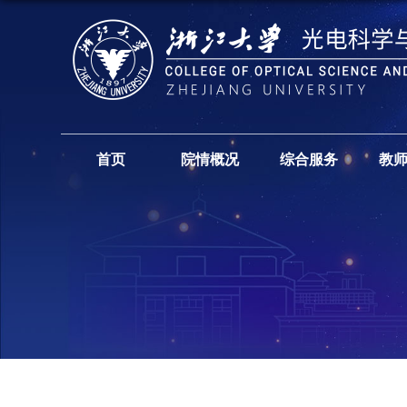
首页
院情概况
综合服务
教