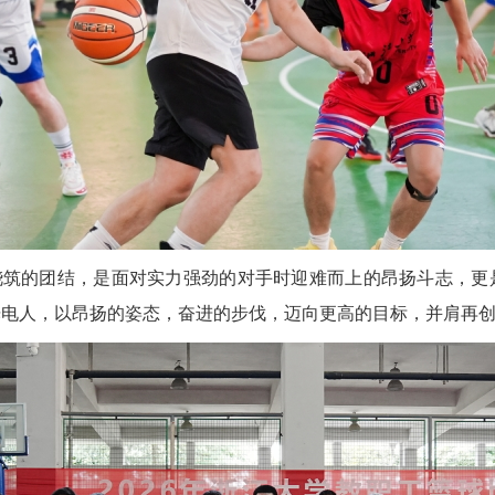
浇筑的团结，是面对实力强劲的对手时迎难而上的昂扬斗志，更
光电人，以昂扬的姿态，奋进的步伐，迈向更高的目标，并肩再