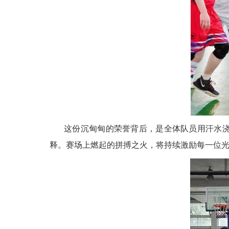
这份沉甸甸的荣誉背后，是全体队员用汗水
释。赛场上燃起的拼搏之火，将持续激励每一位