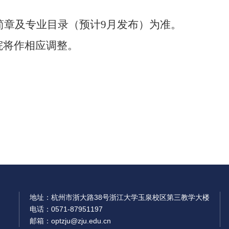
简章及专业目录（预计
9
月发布）为准。
院将作相应调整。
地址：杭州市浙大路38号浙江大学玉泉校区第三教学大楼
电话：0571-87951197
邮箱：optzju@zju.edu.cn