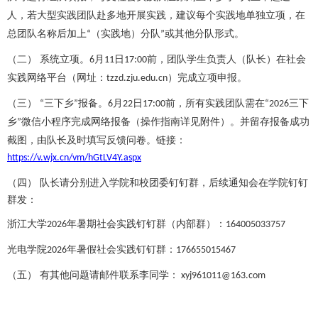
人，若大型实践团队赴多地开展实践，建议每个实践地单独立项，在
总团队名称后加上
（实践地）分队
或其他分队形式。
“
”
（二）
系统立项。
月
日
前，团队学生负责人（队长）在社会
6
11
17:00
实践网络平台（网址：
）完成立项申报。
tzzd.zju.edu.cn
（三）
三下乡
报备。
月
日
前，所有实践团队需在
三下
“
”
6
22
17:00
“2026
附件）。并留存报备成功
乡
微信小程序完成网络报备（操作指南详见
”
截图，由队长及时填写反馈问卷。链接：
https://v.wjx.cn/vm/hGtLV4Y.aspx
（四）
队长请分别进入学院和校团委钉钉群，后续通知会在学院钉钉
群发：
浙江大学
年暑期社会实践钉钉群（内部群）：
2026
164005033757
光电学院
年暑假社会实践钉钉群：
2026
176655015467
（五）
有其他问题请邮件联系李同学：
xyj961011@163.com