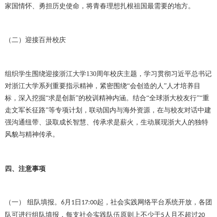
家国情怀、勇担历史使命，将青春理想扎根祖国最需要的地方。
（二）迎接百卅校庆
组织学生围绕迎接浙江大学
130周年校庆主题，学习贯彻习近平总书记
对浙江大学系列重要指示精神，紧密围绕“会创造的人”人才培养目
标，深入挖掘“求是创新”的校训精神内涵。结合“全球浙大校友行”“重
走文军长征路”等专项计划，联动国内与海外资源，在与校友对话中建
强沟通纽带、汲取成长智慧、传承求是薪火，生动展现浙大人的独特
风貌与精神传承。
四、注意事项
（一）
组队填报。
月
日
起，社会实践网络平台系统开放，各团
6
1
17:00
队可进行组队填报，每支社会实践队伍原则上不少于
人且不超过
5
20