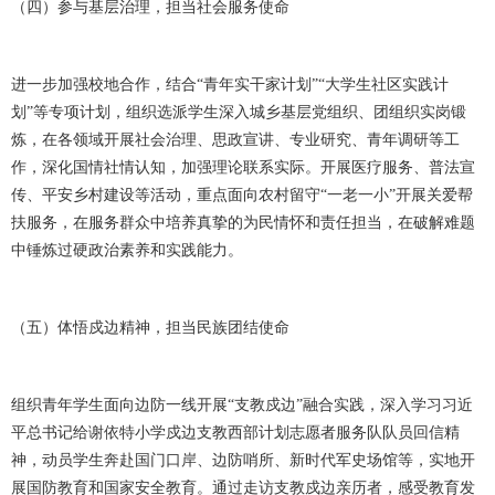
（四）参与基层治理，担当社会服务使命
进一步加强校地合作，结合
“青年实干家计划”“大学生社区实践计
划”等专项计划，组织选派学生深入城乡基层党组织、团组织实岗锻
炼，在各领域开展社会治理、思政宣讲、专业研究、青年调研等工
作，深化国情社情认知，加强理论联系实际。开展医疗服务、普法宣
传、平安乡村建设等活动，重点面向农村留守“一老一小”开展关爱帮
扶服务，在服务群众中培养真挚的为民情怀和责任担当，在破解难题
中锤炼过硬政治素养和实践能力。
（五）体悟戍边精神，担当民族团结使命
组织青年学生面向边防一线开展
“支教戍边”融合实践，深入学习习近
平总书记给谢依特小学戍边支教西部计划志愿者服务队队员回信精
神，动员学生奔赴国门口岸、边防哨所、新时代军史场馆等，实地开
展国防教育和国家安全教育。通过走访支教戍边亲历者，感受教育发