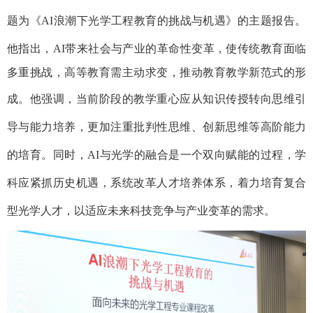
题为《AI
浪潮下光学工程教育的挑战与机遇》的主题报告。
他指出，
AI
带来社会与产业
的
革命性变革，
使
传统教育面临
多
重
挑战，
高等教育
需
主动求变，推动教育教学新范式的形
成。
他
强调，
当前阶段的
教学重心应从知识传授转向思维引
导与能力培养，更加注重批判性思维、创新思维等高阶能力
的培育。同时，AI
与光学的融合是一个双向赋能的过程，学
科应紧抓历史机遇，系统改革人才培养体系，着力培育复合
型光学人才，以适应未来科技竞争与产业变革的需求。