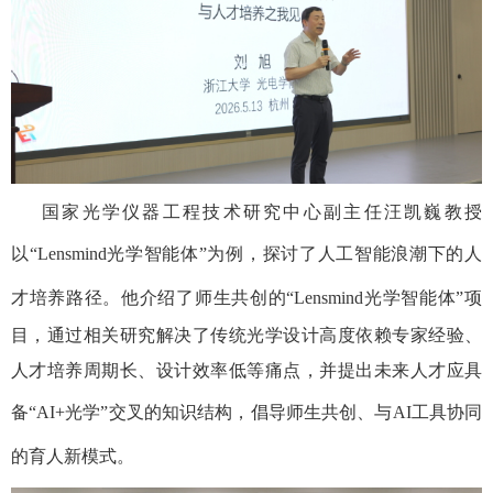
国家光学仪器工程技术研究中心副主任汪凯巍教授
以
“
Lensmind
光学智能体
”
为例，探讨了
人工智能浪潮下
的人
才培养路径。他介绍了师生共创的
“
Lensmind
光学智能体
”
项
目，通过
相关研究
解决了传统光学设计高度依赖专家经验、
人才培养周期长、
设计效率低等痛点，并提出
未来人才应具
备
“
AI+
光学”交叉的知识结构，
倡导师生共创、与AI
工具协同
的育人新模式。