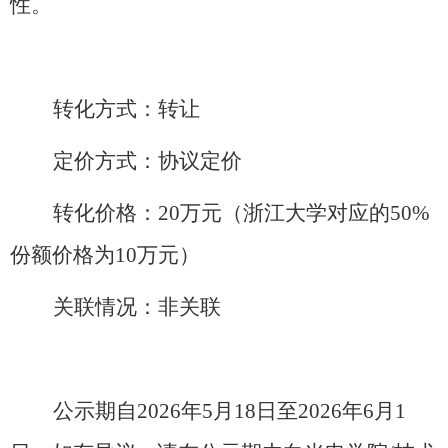
性。
转化方式：
转让
定价方式：
协议定价
转化价格：
20万元（
浙江大学对应的
50%
份额价格为
10
万元
）
关联情况：
非关联
公示期自
202
6
年
5
月
18
日至
202
6
年
6
月
1