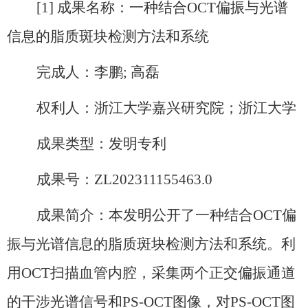
[1] 成果名称：
一种结合
OCT
偏振与光谱
信息的脂质斑块检测方法和系统
完成人：
李鹏
; 高磊
权利人：
浙江大学嘉兴研究院
；
浙江大学
成果类型：
发明专利
成果号：
ZL202311155463.0
成果简介：
本发明公开了一种结合
OCT
偏
振与光谱信息的脂质斑块检测方法和系统。利
用
OCT
扫描血管内腔，采集两个正交偏振通道
的干涉光谱信号和
PS
-
OCT
图像，对
PS
-
OCT
图