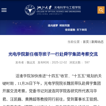
当前位置：
首页
新闻动态
光电学院新任领导班子一行赴舜宇集团考察交流
发布者：魏运其
发布时间：2025-12-02
浏览次数：
597
适逢学院加快推进“十四五”收官、“十五五”规划的关
键时期，
11
月
26
日下午，光电学院院长魏凯带队赴舜宇集团
开展交流考察，党委书记刘波连同学院各研究所代表冯华
君、汪凯巍、黄腾超等教授同行前往
，
受到董事长王锬炯、