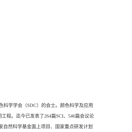
色科学学会（
SDC
）的会士。颜色科学及应用
明工程。迄今已发表了
264
篇
SCI
、
546
篇会议论
家自然科学基金面上项目、国家重点研发计划