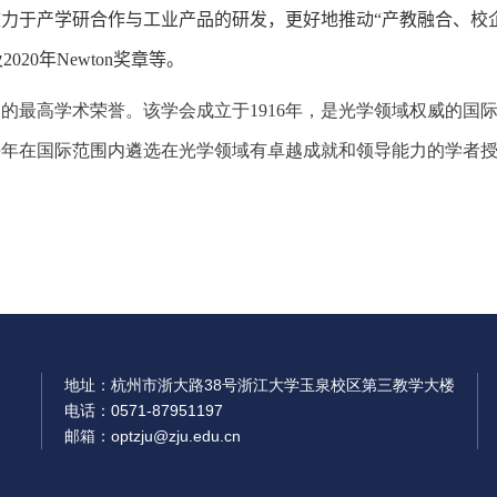
力于产学研合作与工业产品的研发，更好地推动“产教融合、校
及
2020
年
Newton
奖章等。
家的最高学术荣誉。该学会成立于
1916
年，是光学领域权威的国
每年在国际范围内遴选在光学领域有卓越成就和领导能力的学者
地址：杭州市浙大路38号浙江大学玉泉校区第三教学大楼
电话：0571-87951197
邮箱：optzju@zju.edu.cn