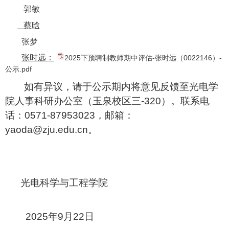
郭敏
蔡晗
张梦
张时远：
2025下预聘制教师期中评估-张时远（0022146）-
公示.pdf
如有异议，请于公示期内将意见反馈至光电学
院人事科研办公室（玉泉校区三
-320
）。联系电
话：
0571-87953023
，邮箱：
yaoda
@zju.edu.cn
。
光电科学与工程学院
2025
年
9
月
22
日