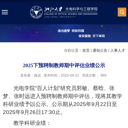
当前位置：
首页
通知公告
人事人才
2025下预聘制教师期中评估业绩公示
发布者：姚达
发布时间：2025-09-22
浏览次数：
966
光电学院“百人计划”研究员郭敏、蔡晗、张
梦、张时远进入预聘制教师期中评估，现将其教学
科研业绩予以公示。公示期从
2025
年
9
月
22
日至
2025
年
9
月
26
日
17:30
止。
教学科研业绩：